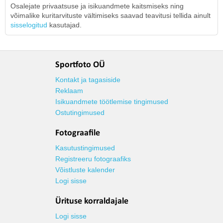
Osalejate privaatsuse ja isikuandmete kaitsmiseks ning
võimalike kuritarvituste vältimiseks saavad teavitusi tellida ainult
sisselogitud
kasutajad.
Sportfoto OÜ
Kontakt ja tagasiside
Reklaam
Isikuandmete töötlemise tingimused
Ostutingimused
Fotograafile
Kasutustingimused
Registreeru fotograafiks
Võistluste kalender
Logi sisse
Ürituse korraldajale
Logi sisse