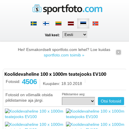
Vali keel:
Hei! Esmakordselt sportfoto.com lehel? Loe kuidas
sportfoto.com toimib »
Koolidevaheline 100 x 1000m teatejooks EV100
4506
Fotosid:
Kuupäev: 18.10.2018
Fotosid on võimalik otsida
Pildistamise aeg:
pildistamise aja järgi.