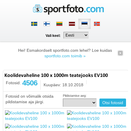
Vali keel:
Hei! Esmakordselt sportfoto.com lehel? Loe kuidas
sportfoto.com toimib »
Koolidevaheline 100 x 1000m teatejooks EV100
4506
Fotosid:
Kuupäev: 18.10.2018
Fotosid on võimalik otsida
Pildistamise aeg:
pildistamise aja järgi.