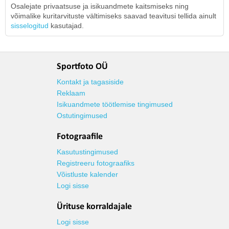
Osalejate privaatsuse ja isikuandmete kaitsmiseks ning
võimalike kuritarvituste vältimiseks saavad teavitusi tellida ainult
sisselogitud
kasutajad.
Sportfoto OÜ
Kontakt ja tagasiside
Reklaam
Isikuandmete töötlemise tingimused
Ostutingimused
Fotograafile
Kasutustingimused
Registreeru fotograafiks
Võistluste kalender
Logi sisse
Ürituse korraldajale
Logi sisse