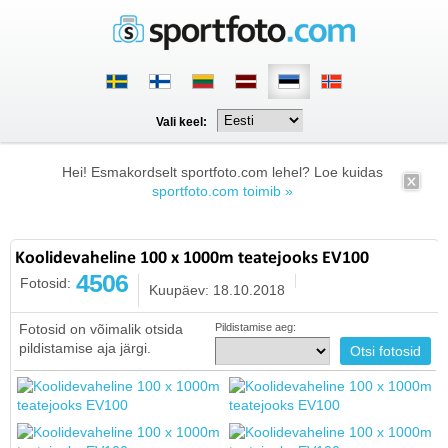
Vali keel:
Hei! Esmakordselt sportfoto.com lehel? Loe kuidas
sportfoto.com toimib »
Koolidevaheline 100 x 1000m teatejooks EV100
4506
Fotosid:
Kuupäev: 18.10.2018
Fotosid on võimalik otsida
Pildistamise aeg:
pildistamise aja järgi.