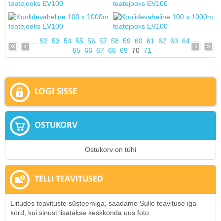
...
52
53
54
55
56
57
58
59
60
61
62
63
64
65
66
67
68
69
70
71
LOGI SISSE
OSTUKORV
Ostukorv on tühi
TELLI TEAVITUSED
Liitudes teavituste süsteemiga, saadame Sulle teavituse iga
kord, kui sinust lisatakse keskkonda uus foto.