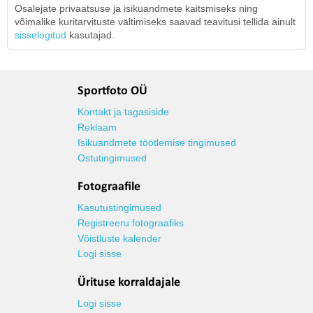
Osalejate privaatsuse ja isikuandmete kaitsmiseks ning
võimalike kuritarvituste vältimiseks saavad teavitusi tellida ainult
sisselogitud
kasutajad.
Sportfoto OÜ
Kontakt ja tagasiside
Reklaam
Isikuandmete töötlemise tingimused
Ostutingimused
Fotograafile
Kasutustingimused
Registreeru fotograafiks
Võistluste kalender
Logi sisse
Ürituse korraldajale
Logi sisse