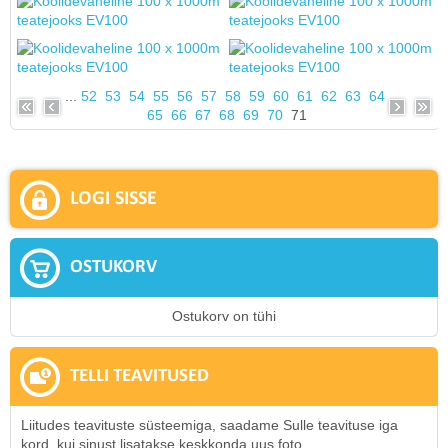
...
52
53
54
55
56
57
58
59
60
61
62
63
64
65
66
67
68
69
70
71
LOGI SISSE
OSTUKORV
Ostukorv on tühi
TELLI TEAVITUSED
Liitudes teavituste süsteemiga, saadame Sulle teavituse iga
kord, kui sinust lisatakse keskkonda uus foto.