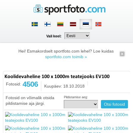
Vali keel:
Hei! Esmakordselt sportfoto.com lehel? Loe kuidas
sportfoto.com toimib »
Koolidevaheline 100 x 1000m teatejooks EV100
4506
Fotosid:
Kuupäev: 18.10.2018
Fotosid on võimalik otsida
Pildistamise aeg:
pildistamise aja järgi.