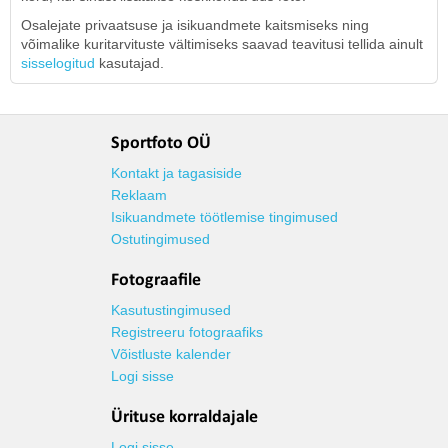
Osalejate privaatsuse ja isikuandmete kaitsmiseks ning
võimalike kuritarvituste vältimiseks saavad teavitusi tellida ainult
sisselogitud
kasutajad.
Sportfoto OÜ
Kontakt ja tagasiside
Reklaam
Isikuandmete töötlemise tingimused
Ostutingimused
Fotograafile
Kasutustingimused
Registreeru fotograafiks
Võistluste kalender
Logi sisse
Ürituse korraldajale
Logi sisse