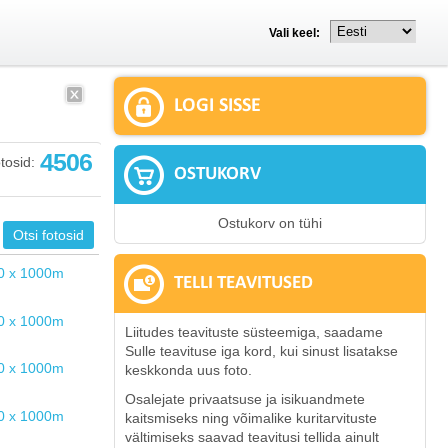
Vali keel:
LOGI SISSE
4506
tosid:
OSTUKORV
Ostukorv on tühi
TELLI TEAVITUSED
Liitudes teavituste süsteemiga, saadame
Sulle teavituse iga kord, kui sinust lisatakse
keskkonda uus foto.
Osalejate privaatsuse ja isikuandmete
kaitsmiseks ning võimalike kuritarvituste
vältimiseks saavad teavitusi tellida ainult