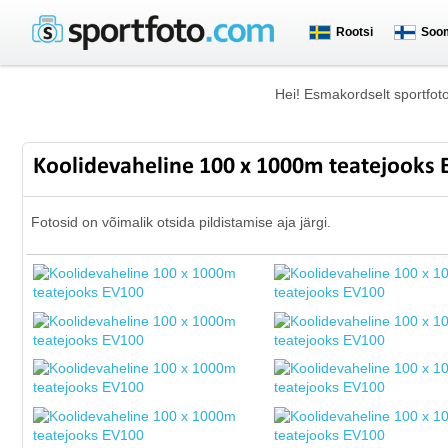
Rootsi
Soo
Hei! Esmakordselt sportfot
Koolidevaheline 100 x 1000m teatejooks
Fotosid on võimalik otsida pildistamise aja järgi.