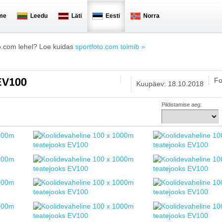
me
Leedu
Läti
Eesti
Norra
o.com lehel? Loe kuidas
sportfoto.com toimib »
Fo
 EV100
Kuupäev: 18.10.2018
Pildistamise aeg: