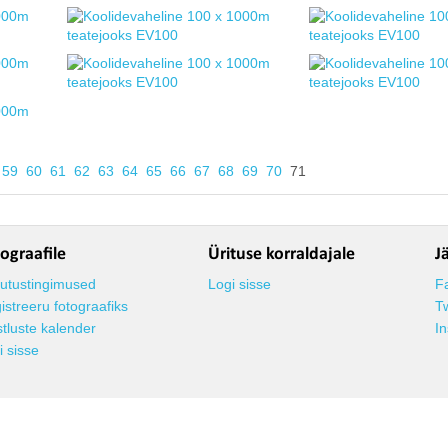
59
60
61
62
63
64
65
66
67
68
69
70
71
ograafile
Ürituse korraldajale
J
utustingimused
Logi sisse
F
istreeru fotograafiks
Tw
stluste kalender
I
i sisse