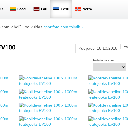
me
Leedu
Läti
Eesti
Norra
o.com lehel? Loe kuidas
sportfoto.com toimib »
Fo
 EV100
Kuupäev: 18.10.2018
Pildistamise aeg: