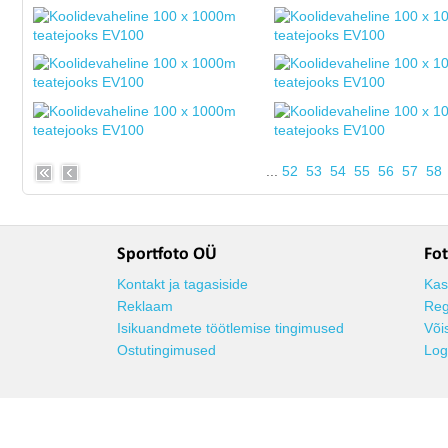
...
52
53
54
55
56
57
58
Sportfoto OÜ
Fot
Kontakt ja tagasiside
Kas
Reklaam
Reg
Isikuandmete töötlemise tingimused
Või
Ostutingimused
Log