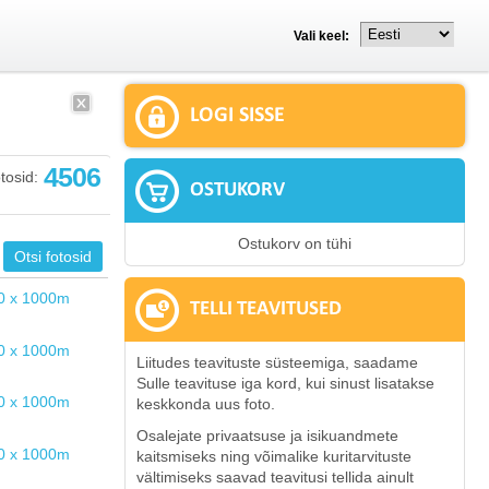
Vali keel:
LOGI SISSE
4506
tosid:
OSTUKORV
Ostukorv on tühi
TELLI TEAVITUSED
Liitudes teavituste süsteemiga, saadame
Sulle teavituse iga kord, kui sinust lisatakse
keskkonda uus foto.
Osalejate privaatsuse ja isikuandmete
kaitsmiseks ning võimalike kuritarvituste
vältimiseks saavad teavitusi tellida ainult