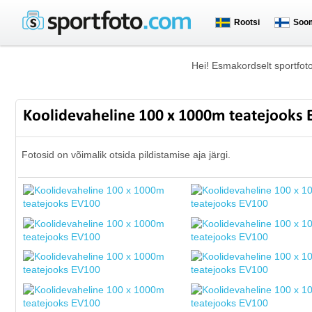
Rootsi
Soo
Hei! Esmakordselt sportfot
Koolidevaheline 100 x 1000m teatejooks
Fotosid on võimalik otsida pildistamise aja järgi.