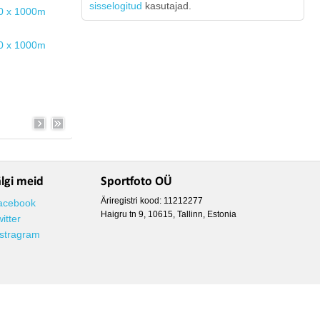
sisselogitud
kasutajad.
älgi meid
Sportfoto OÜ
Äriregistri kood: 11212277
acebook
Haigru tn 9, 10615, Tallinn, Estonia
itter
nstragram