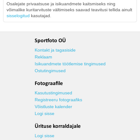
Osalejate privaatsuse ja isikuandmete kaitsmiseks ning
võimalike kuritarvituste vältimiseks saavad teavitusi tellida ainult
sisselogitud
kasutajad.
Sportfoto OÜ
Kontakt ja tagasiside
Reklaam
Isikuandmete töötlemise tingimused
Ostutingimused
Fotograafile
Kasutustingimused
Registreeru fotograafiks
Võistluste kalender
Logi sisse
Ürituse korraldajale
Logi sisse