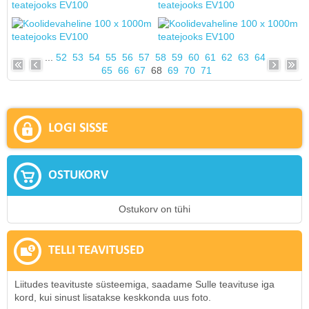
...
52
53
54
55
56
57
58
59
60
61
62
63
64
65
66
67
68
69
70
71
LOGI SISSE
OSTUKORV
Ostukorv on tühi
TELLI TEAVITUSED
Liitudes teavituste süsteemiga, saadame Sulle teavituse iga
kord, kui sinust lisatakse keskkonda uus foto.