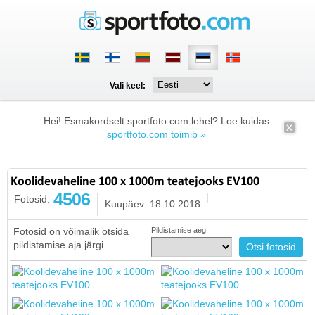
Vali keel:
Hei! Esmakordselt sportfoto.com lehel? Loe kuidas
sportfoto.com toimib »
Koolidevaheline 100 x 1000m teatejooks EV100
4506
Fotosid:
Kuupäev: 18.10.2018
Fotosid on võimalik otsida
Pildistamise aeg:
pildistamise aja järgi.