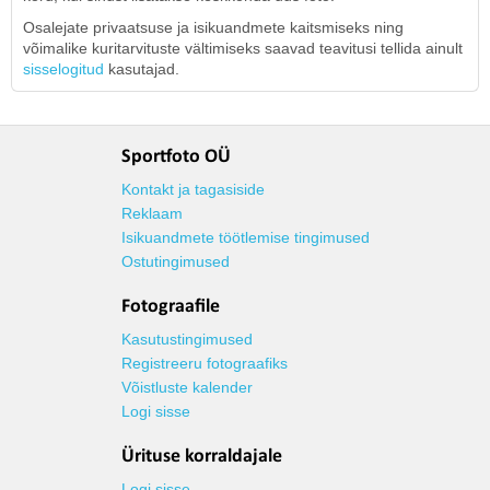
Osalejate privaatsuse ja isikuandmete kaitsmiseks ning
võimalike kuritarvituste vältimiseks saavad teavitusi tellida ainult
sisselogitud
kasutajad.
Sportfoto OÜ
Kontakt ja tagasiside
Reklaam
Isikuandmete töötlemise tingimused
Ostutingimused
Fotograafile
Kasutustingimused
Registreeru fotograafiks
Võistluste kalender
Logi sisse
Ürituse korraldajale
Logi sisse