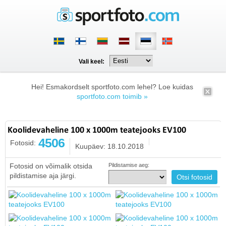
Vali keel:
Hei! Esmakordselt sportfoto.com lehel? Loe kuidas
sportfoto.com toimib »
Koolidevaheline 100 x 1000m teatejooks EV100
4506
Fotosid:
Kuupäev: 18.10.2018
Fotosid on võimalik otsida
Pildistamise aeg:
pildistamise aja järgi.