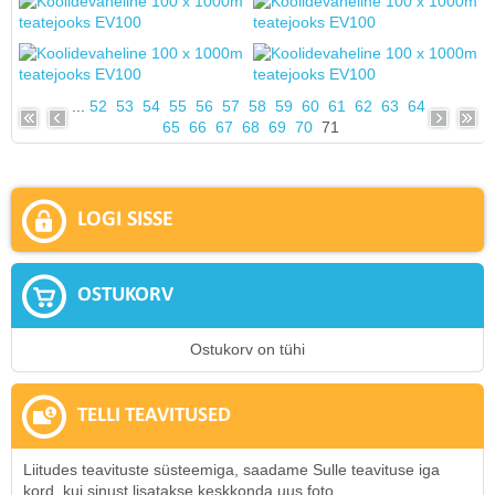
...
52
53
54
55
56
57
58
59
60
61
62
63
64
65
66
67
68
69
70
71
LOGI SISSE
OSTUKORV
Ostukorv on tühi
TELLI TEAVITUSED
Liitudes teavituste süsteemiga, saadame Sulle teavituse iga
kord, kui sinust lisatakse keskkonda uus foto.