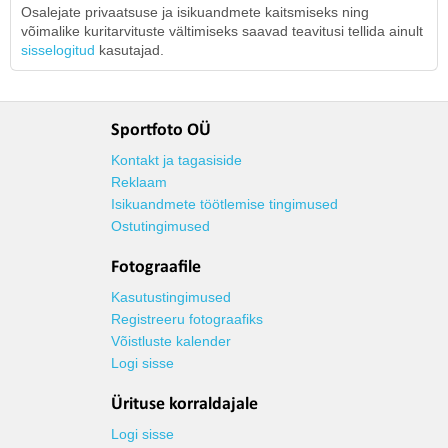
Osalejate privaatsuse ja isikuandmete kaitsmiseks ning
võimalike kuritarvituste vältimiseks saavad teavitusi tellida ainult
sisselogitud
kasutajad.
Sportfoto OÜ
Kontakt ja tagasiside
Reklaam
Isikuandmete töötlemise tingimused
Ostutingimused
Fotograafile
Kasutustingimused
Registreeru fotograafiks
Võistluste kalender
Logi sisse
Ürituse korraldajale
Logi sisse