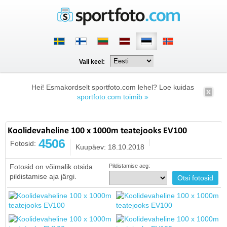
Vali keel:
Hei! Esmakordselt sportfoto.com lehel? Loe kuidas
sportfoto.com toimib »
Koolidevaheline 100 x 1000m teatejooks EV100
4506
Fotosid:
Kuupäev: 18.10.2018
Fotosid on võimalik otsida
Pildistamise aeg:
pildistamise aja järgi.