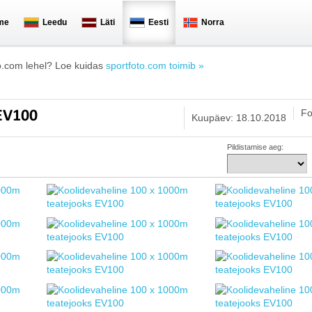
me
Leedu
Läti
Eesti
Norra
o.com lehel? Loe kuidas
sportfoto.com toimib »
Fo
 EV100
Kuupäev: 18.10.2018
Pildistamise aeg: