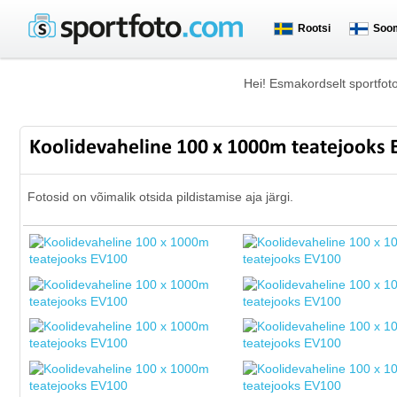
Rootsi
Soo
Hei! Esmakordselt sportfot
Koolidevaheline 100 x 1000m teatejooks
Fotosid on võimalik otsida pildistamise aja järgi.