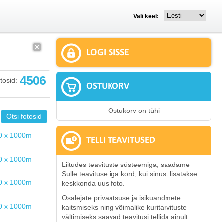
Vali keel:
LOGI SISSE
4506
tosid:
OSTUKORV
Ostukorv on tühi
TELLI TEAVITUSED
Liitudes teavituste süsteemiga, saadame
Sulle teavituse iga kord, kui sinust lisatakse
keskkonda uus foto.
Osalejate privaatsuse ja isikuandmete
kaitsmiseks ning võimalike kuritarvituste
vältimiseks saavad teavitusi tellida ainult