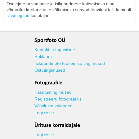
Osalejate privaatsuse ja isikuandmete kaitsmiseks ning
võimalike kuritarvituste vältimiseks saavad teavitusi tellida ainult
sisselogitud
kasutajad.
Sportfoto OÜ
Kontakt ja tagasiside
Reklaam
Isikuandmete töötlemise tingimused
Ostutingimused
Fotograafile
Kasutustingimused
Registreeru fotograafiks
Võistluste kalender
Logi sisse
Ürituse korraldajale
Logi sisse