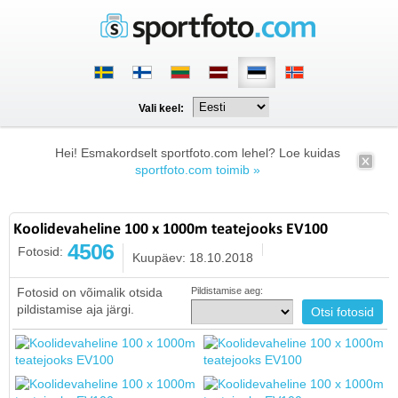
Vali keel:
Hei! Esmakordselt sportfoto.com lehel? Loe kuidas
sportfoto.com toimib »
Koolidevaheline 100 x 1000m teatejooks EV100
4506
Fotosid:
Kuupäev: 18.10.2018
Fotosid on võimalik otsida
Pildistamise aeg:
pildistamise aja järgi.