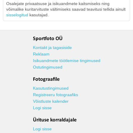
Osalejate privaatsuse ja isikuandmete kaitsmiseks ning
võimalike kuritarvituste vältimiseks saavad teavitusi tellida ainult
sisselogitud
kasutajad.
Sportfoto OÜ
Kontakt ja tagasiside
Reklaam
Isikuandmete töötlemise tingimused
Ostutingimused
Fotograafile
Kasutustingimused
Registreeru fotograafiks
Võistluste kalender
Logi sisse
Ürituse korraldajale
Logi sisse