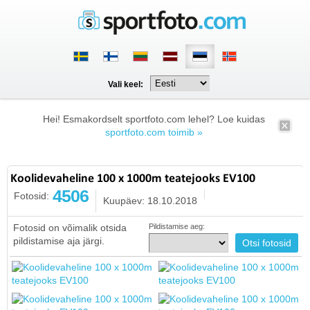
Vali keel:
Hei! Esmakordselt sportfoto.com lehel? Loe kuidas
sportfoto.com toimib »
Koolidevaheline 100 x 1000m teatejooks EV100
4506
Fotosid:
Kuupäev: 18.10.2018
Fotosid on võimalik otsida
Pildistamise aeg:
pildistamise aja järgi.