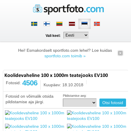
Vali keel:
Hei! Esmakordselt sportfoto.com lehel? Loe kuidas
sportfoto.com toimib »
Koolidevaheline 100 x 1000m teatejooks EV100
4506
Fotosid:
Kuupäev: 18.10.2018
Fotosid on võimalik otsida
Pildistamise aeg:
pildistamise aja järgi.