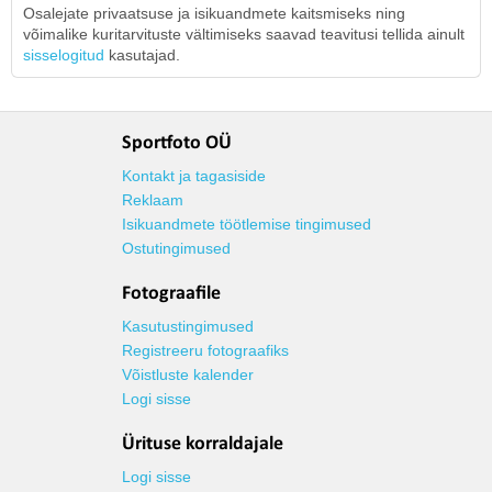
Osalejate privaatsuse ja isikuandmete kaitsmiseks ning
võimalike kuritarvituste vältimiseks saavad teavitusi tellida ainult
sisselogitud
kasutajad.
Sportfoto OÜ
Kontakt ja tagasiside
Reklaam
Isikuandmete töötlemise tingimused
Ostutingimused
Fotograafile
Kasutustingimused
Registreeru fotograafiks
Võistluste kalender
Logi sisse
Ürituse korraldajale
Logi sisse