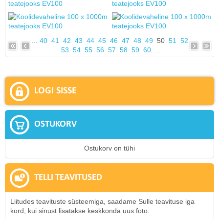
...
40
41
42
43
44
45
46
47
48
49
50
51
52
53
54
55
56
57
58
59
60
...
LOGI SISSE
OSTUKORV
Ostukorv on tühi
TELLI TEAVITUSED
Liitudes teavituste süsteemiga, saadame Sulle teavituse iga
kord, kui sinust lisatakse keskkonda uus foto.