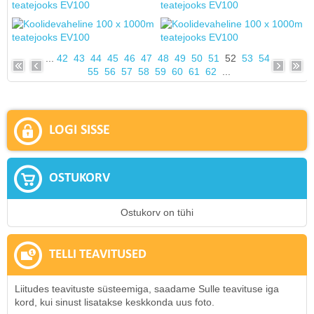
...
42
43
44
45
46
47
48
49
50
51
52
53
54
55
56
57
58
59
60
61
62
...
LOGI SISSE
OSTUKORV
Ostukorv on tühi
TELLI TEAVITUSED
Liitudes teavituste süsteemiga, saadame Sulle teavituse iga
kord, kui sinust lisatakse keskkonda uus foto.