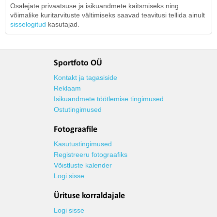
Osalejate privaatsuse ja isikuandmete kaitsmiseks ning
võimalike kuritarvituste vältimiseks saavad teavitusi tellida ainult
sisselogitud
kasutajad.
Sportfoto OÜ
Kontakt ja tagasiside
Reklaam
Isikuandmete töötlemise tingimused
Ostutingimused
Fotograafile
Kasutustingimused
Registreeru fotograafiks
Võistluste kalender
Logi sisse
Ürituse korraldajale
Logi sisse