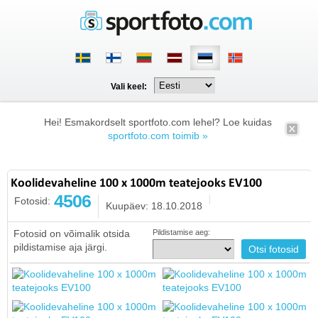
Vali keel:
Hei! Esmakordselt sportfoto.com lehel? Loe kuidas
sportfoto.com toimib »
Koolidevaheline 100 x 1000m teatejooks EV100
4506
Fotosid:
Kuupäev: 18.10.2018
Fotosid on võimalik otsida
Pildistamise aeg:
pildistamise aja järgi.