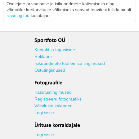
Osalejate privaatsuse ja isikuandmete kaitsmiseks ning
võimalike kuritarvituste vältimiseks saavad teavitusi tellida ainult
sisselogitud
kasutajad.
Sportfoto OÜ
Kontakt ja tagasiside
Reklaam
Isikuandmete töötlemise tingimused
Ostutingimused
Fotograafile
Kasutustingimused
Registreeru fotograafiks
Võistluste kalender
Logi sisse
Ürituse korraldajale
Logi sisse