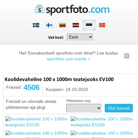
Vali keel:
Hei! Esmakordselt sportfoto.com lehel? Loe kuidas
sportfoto.com toimib »
Koolidevaheline 100 x 1000m teatejooks EV100
4506
Fotosid:
Kuupäev: 18.10.2018
Fotosid on võimalik otsida
Pildistamise aeg:
pildistamise aja järgi.