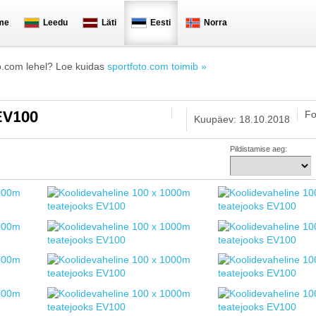
me
Leedu
Läti
Eesti
Norra
o.com lehel? Loe kuidas
sportfoto.com toimib »
Fo
 EV100
Kuupäev: 18.10.2018
Pildistamise aeg: