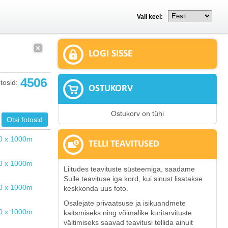
Vali keel:
LOGI SISSE
4506
tosid:
OSTUKORV
Ostukorv on tühi
TELLI TEAVITUSED
Liitudes teavituste süsteemiga, saadame
Sulle teavituse iga kord, kui sinust lisatakse
keskkonda uus foto.
Osalejate privaatsuse ja isikuandmete
kaitsmiseks ning võimalike kuritarvituste
vältimiseks saavad teavitusi tellida ainult