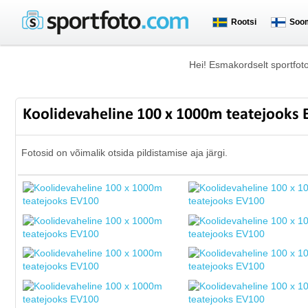
Rootsi
Soo
Hei! Esmakordselt sportfot
Koolidevaheline 100 x 1000m teatejooks
Fotosid on võimalik otsida pildistamise aja järgi.