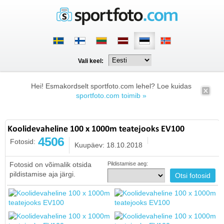
Vali keel:
Hei! Esmakordselt sportfoto.com lehel? Loe kuidas
sportfoto.com toimib »
Koolidevaheline 100 x 1000m teatejooks EV100
4506
Fotosid:
Kuupäev: 18.10.2018
Fotosid on võimalik otsida
Pildistamise aeg:
pildistamise aja järgi.