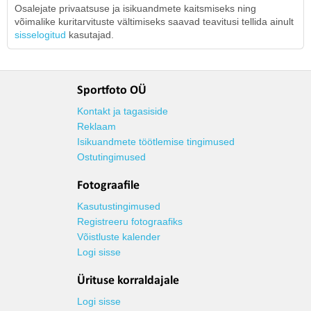
Osalejate privaatsuse ja isikuandmete kaitsmiseks ning
võimalike kuritarvituste vältimiseks saavad teavitusi tellida ainult
sisselogitud
kasutajad.
Sportfoto OÜ
Kontakt ja tagasiside
Reklaam
Isikuandmete töötlemise tingimused
Ostutingimused
Fotograafile
Kasutustingimused
Registreeru fotograafiks
Võistluste kalender
Logi sisse
Ürituse korraldajale
Logi sisse