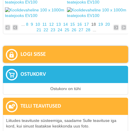
...
8
9
10
11
12
13
14
15
16
17
18
19
20
21
22
23
24
25
26
27
28
...
LOGI SISSE
OSTUKORV
Ostukorv on tühi
TELLI TEAVITUSED
Liitudes teavituste süsteemiga, saadame Sulle teavituse iga
kord, kui sinust lisatakse keskkonda uus foto.