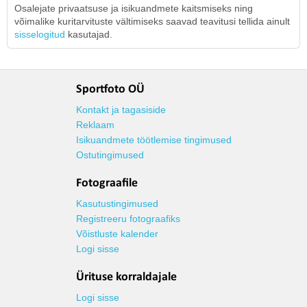
Osalejate privaatsuse ja isikuandmete kaitsmiseks ning
võimalike kuritarvituste vältimiseks saavad teavitusi tellida ainult
sisselogitud
kasutajad.
Sportfoto OÜ
Kontakt ja tagasiside
Reklaam
Isikuandmete töötlemise tingimused
Ostutingimused
Fotograafile
Kasutustingimused
Registreeru fotograafiks
Võistluste kalender
Logi sisse
Ürituse korraldajale
Logi sisse