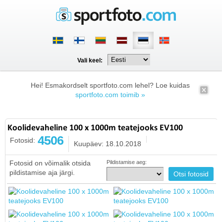
Vali keel:
Hei! Esmakordselt sportfoto.com lehel? Loe kuidas
sportfoto.com toimib »
Koolidevaheline 100 x 1000m teatejooks EV100
4506
Fotosid:
Kuupäev: 18.10.2018
Fotosid on võimalik otsida
Pildistamise aeg:
pildistamise aja järgi.