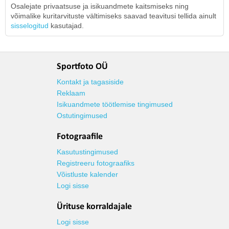
Osalejate privaatsuse ja isikuandmete kaitsmiseks ning
võimalike kuritarvituste vältimiseks saavad teavitusi tellida ainult
sisselogitud
kasutajad.
Sportfoto OÜ
Kontakt ja tagasiside
Reklaam
Isikuandmete töötlemise tingimused
Ostutingimused
Fotograafile
Kasutustingimused
Registreeru fotograafiks
Võistluste kalender
Logi sisse
Ürituse korraldajale
Logi sisse