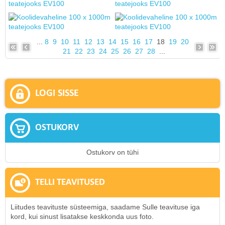
...
8
9
10
11
12
13
14
15
16
17
18
19
20
21
22
23
24
25
26
27
28
...
LOGI SISSE
OSTUKORV
Ostukorv on tühi
TELLI TEAVITUSED
Liitudes teavituste süsteemiga, saadame Sulle teavituse iga
kord, kui sinust lisatakse keskkonda uus foto.