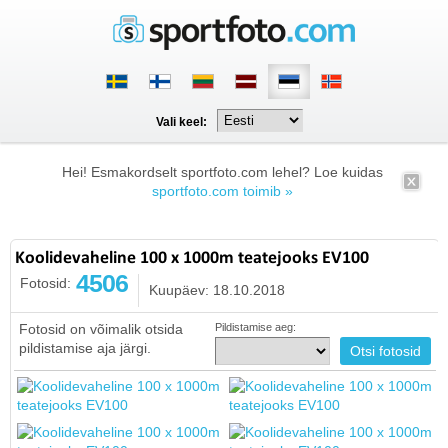
Vali keel:
Hei! Esmakordselt sportfoto.com lehel? Loe kuidas
sportfoto.com toimib »
Koolidevaheline 100 x 1000m teatejooks EV100
4506
Fotosid:
Kuupäev: 18.10.2018
Fotosid on võimalik otsida
Pildistamise aeg:
pildistamise aja järgi.