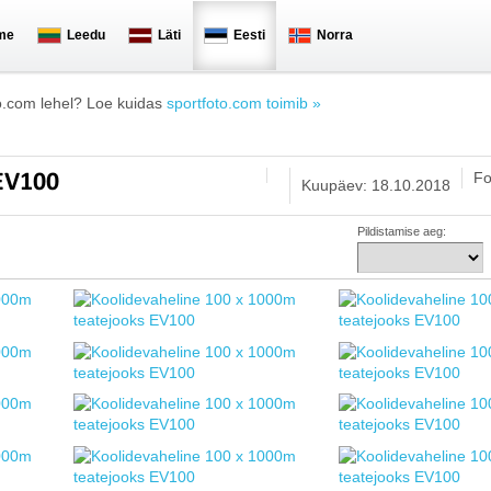
me
Leedu
Läti
Eesti
Norra
o.com lehel? Loe kuidas
sportfoto.com toimib »
Fo
 EV100
Kuupäev: 18.10.2018
Pildistamise aeg: