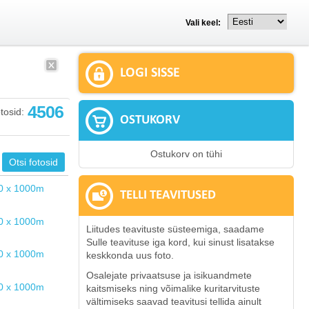
Vali keel:
LOGI SISSE
4506
tosid:
OSTUKORV
Ostukorv on tühi
TELLI TEAVITUSED
Liitudes teavituste süsteemiga, saadame
Sulle teavituse iga kord, kui sinust lisatakse
keskkonda uus foto.
Osalejate privaatsuse ja isikuandmete
kaitsmiseks ning võimalike kuritarvituste
vältimiseks saavad teavitusi tellida ainult