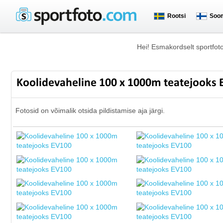
Rootsi
Soo
Hei! Esmakordselt sportfot
Koolidevaheline 100 x 1000m teatejooks
Fotosid on võimalik otsida pildistamise aja järgi.