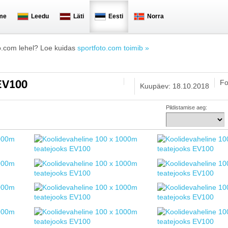
me
Leedu
Läti
Eesti
Norra
o.com lehel? Loe kuidas
sportfoto.com toimib »
Fo
 EV100
Kuupäev: 18.10.2018
Pildistamise aeg: