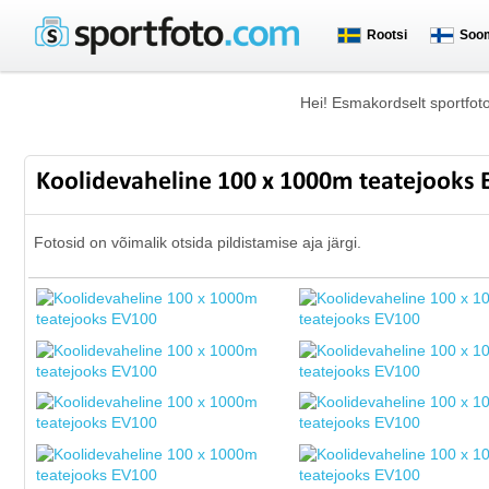
Rootsi
Soo
Hei! Esmakordselt sportfot
Koolidevaheline 100 x 1000m teatejooks
Fotosid on võimalik otsida pildistamise aja järgi.