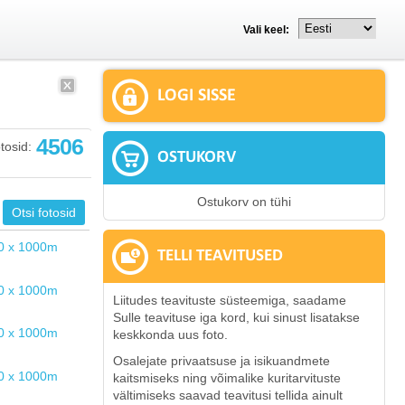
Vali keel:
LOGI SISSE
4506
tosid:
OSTUKORV
Ostukorv on tühi
TELLI TEAVITUSED
Liitudes teavituste süsteemiga, saadame
Sulle teavituse iga kord, kui sinust lisatakse
keskkonda uus foto.
Osalejate privaatsuse ja isikuandmete
kaitsmiseks ning võimalike kuritarvituste
vältimiseks saavad teavitusi tellida ainult