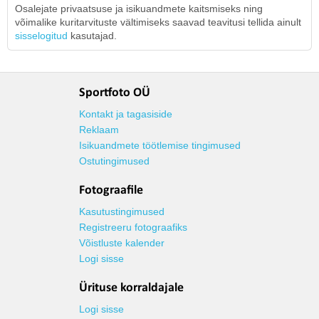
Osalejate privaatsuse ja isikuandmete kaitsmiseks ning
võimalike kuritarvituste vältimiseks saavad teavitusi tellida ainult
sisselogitud
kasutajad.
Sportfoto OÜ
Kontakt ja tagasiside
Reklaam
Isikuandmete töötlemise tingimused
Ostutingimused
Fotograafile
Kasutustingimused
Registreeru fotograafiks
Võistluste kalender
Logi sisse
Ürituse korraldajale
Logi sisse