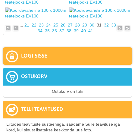
...
21
22
23
24
25
26
27
28
29
30
31
32
33
34
35
36
37
38
39
40
41
...
LOGI SISSE
OSTUKORV
Ostukorv on tühi
TELLI TEAVITUSED
Liitudes teavituste süsteemiga, saadame Sulle teavituse iga
kord, kui sinust lisatakse keskkonda uus foto.