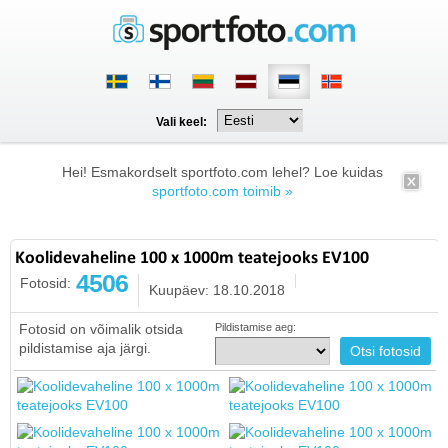
Vali keel:
Hei! Esmakordselt sportfoto.com lehel? Loe kuidas
sportfoto.com toimib »
Koolidevaheline 100 x 1000m teatejooks EV100
4506
Fotosid:
Kuupäev: 18.10.2018
Fotosid on võimalik otsida
Pildistamise aeg:
pildistamise aja järgi.