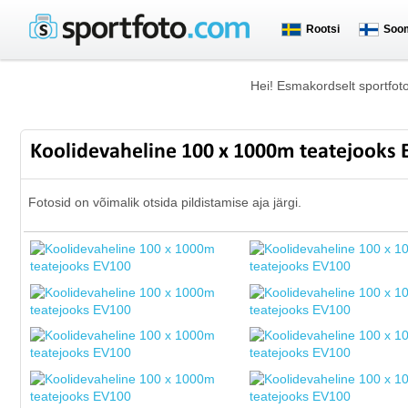
Rootsi
Soo
Hei! Esmakordselt sportfot
Koolidevaheline 100 x 1000m teatejooks
Fotosid on võimalik otsida pildistamise aja järgi.