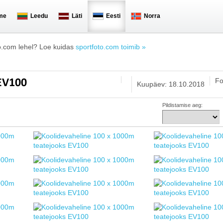
me
Leedu
Läti
Eesti
Norra
o.com lehel? Loe kuidas
sportfoto.com toimib »
Fo
 EV100
Kuupäev: 18.10.2018
Pildistamise aeg: