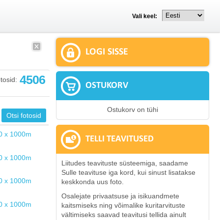
Vali keel:
LOGI SISSE
4506
tosid:
OSTUKORV
Ostukorv on tühi
TELLI TEAVITUSED
Liitudes teavituste süsteemiga, saadame
Sulle teavituse iga kord, kui sinust lisatakse
keskkonda uus foto.
Osalejate privaatsuse ja isikuandmete
kaitsmiseks ning võimalike kuritarvituste
vältimiseks saavad teavitusi tellida ainult