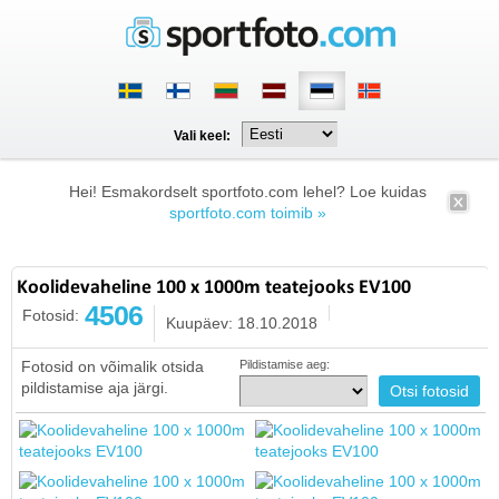
Vali keel:
Hei! Esmakordselt sportfoto.com lehel? Loe kuidas
sportfoto.com toimib »
Koolidevaheline 100 x 1000m teatejooks EV100
4506
Fotosid:
Kuupäev: 18.10.2018
Fotosid on võimalik otsida
Pildistamise aeg:
pildistamise aja järgi.