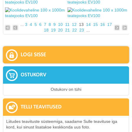
...
3
4
5
6
7
8
9
10
11
12
13
14
15
16
17
18
19
20
21
22
23
...
LOGI SISSE
OSTUKORV
Ostukorv on tühi
TELLI TEAVITUSED
Liitudes teavituste süsteemiga, saadame Sulle teavituse iga
kord, kui sinust lisatakse keskkonda uus foto.