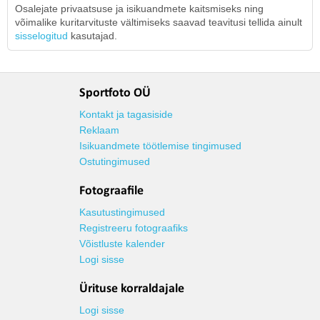
Osalejate privaatsuse ja isikuandmete kaitsmiseks ning
võimalike kuritarvituste vältimiseks saavad teavitusi tellida ainult
sisselogitud
kasutajad.
Sportfoto OÜ
Kontakt ja tagasiside
Reklaam
Isikuandmete töötlemise tingimused
Ostutingimused
Fotograafile
Kasutustingimused
Registreeru fotograafiks
Võistluste kalender
Logi sisse
Ürituse korraldajale
Logi sisse