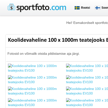
Rootsi
Soo
Hei! Esmakordselt sportfot
Koolidevaheline 100 x 1000m teatejooks
Fotosid on võimalik otsida pildistamise aja järgi.