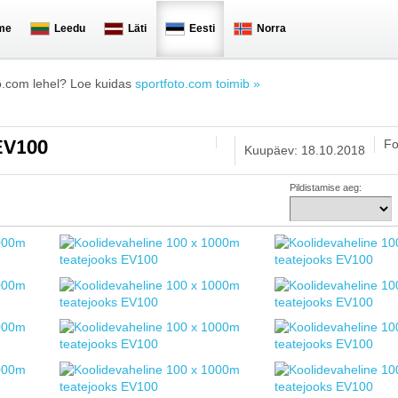
me
Leedu
Läti
Eesti
Norra
o.com lehel? Loe kuidas
sportfoto.com toimib »
Fo
 EV100
Kuupäev: 18.10.2018
Pildistamise aeg: