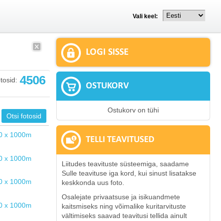
Vali keel:
LOGI SISSE
4506
tosid:
OSTUKORV
Ostukorv on tühi
TELLI TEAVITUSED
Liitudes teavituste süsteemiga, saadame
Sulle teavituse iga kord, kui sinust lisatakse
keskkonda uus foto.
Osalejate privaatsuse ja isikuandmete
kaitsmiseks ning võimalike kuritarvituste
vältimiseks saavad teavitusi tellida ainult