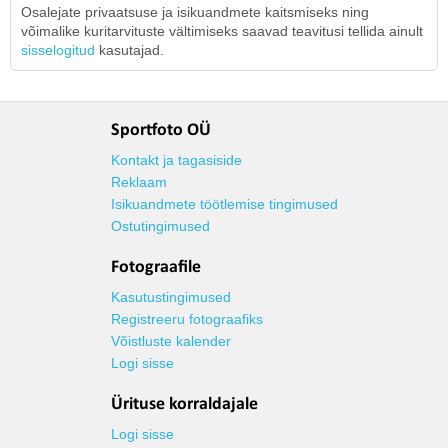
Osalejate privaatsuse ja isikuandmete kaitsmiseks ning
võimalike kuritarvituste vältimiseks saavad teavitusi tellida ainult
sisselogitud
kasutajad.
Sportfoto OÜ
Kontakt ja tagasiside
Reklaam
Isikuandmete töötlemise tingimused
Ostutingimused
Fotograafile
Kasutustingimused
Registreeru fotograafiks
Võistluste kalender
Logi sisse
Ürituse korraldajale
Logi sisse