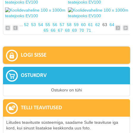
...
52
53
54
55
56
57
58
59
60
61
62
63
64
65
66
67
68
69
70
71
LOGI SISSE
OSTUKORV
Ostukorv on tühi
TELLI TEAVITUSED
Liitudes teavituste süsteemiga, saadame Sulle teavituse iga
kord, kui sinust lisatakse keskkonda uus foto.