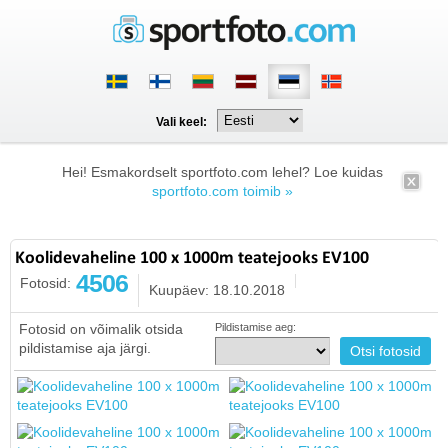
Vali keel:
Hei! Esmakordselt sportfoto.com lehel? Loe kuidas
sportfoto.com toimib »
Koolidevaheline 100 x 1000m teatejooks EV100
4506
Fotosid:
Kuupäev: 18.10.2018
Fotosid on võimalik otsida
Pildistamise aeg:
pildistamise aja järgi.