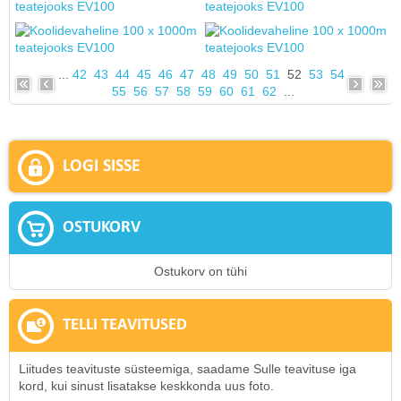
...
42
43
44
45
46
47
48
49
50
51
52
53
54
55
56
57
58
59
60
61
62
...
LOGI SISSE
OSTUKORV
Ostukorv on tühi
TELLI TEAVITUSED
Liitudes teavituste süsteemiga, saadame Sulle teavituse iga
kord, kui sinust lisatakse keskkonda uus foto.