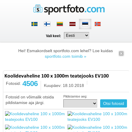
Vali keel:
Hei! Esmakordselt sportfoto.com lehel? Loe kuidas
sportfoto.com toimib »
Koolidevaheline 100 x 1000m teatejooks EV100
4506
Fotosid:
Kuupäev: 18.10.2018
Fotosid on võimalik otsida
Pildistamise aeg:
pildistamise aja järgi.