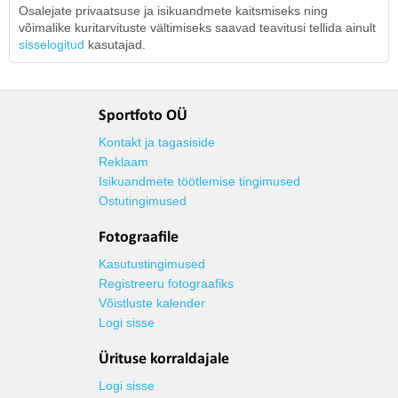
Osalejate privaatsuse ja isikuandmete kaitsmiseks ning
võimalike kuritarvituste vältimiseks saavad teavitusi tellida ainult
sisselogitud
kasutajad.
Sportfoto OÜ
Kontakt ja tagasiside
Reklaam
Isikuandmete töötlemise tingimused
Ostutingimused
Fotograafile
Kasutustingimused
Registreeru fotograafiks
Võistluste kalender
Logi sisse
Ürituse korraldajale
Logi sisse