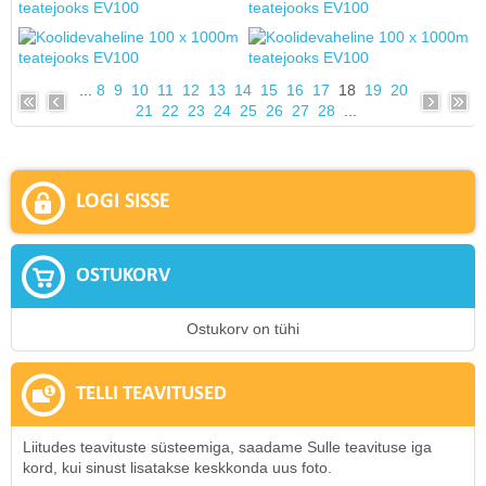
...
8
9
10
11
12
13
14
15
16
17
18
19
20
21
22
23
24
25
26
27
28
...
LOGI SISSE
OSTUKORV
Ostukorv on tühi
TELLI TEAVITUSED
Liitudes teavituste süsteemiga, saadame Sulle teavituse iga
kord, kui sinust lisatakse keskkonda uus foto.