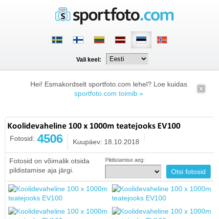
Vali keel:
Hei! Esmakordselt sportfoto.com lehel? Loe kuidas
sportfoto.com toimib »
Koolidevaheline 100 x 1000m teatejooks EV100
4506
Fotosid:
Kuupäev: 18.10.2018
Fotosid on võimalik otsida
Pildistamise aeg:
pildistamise aja järgi.