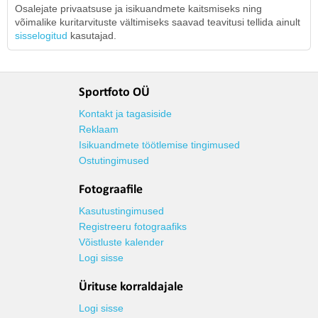
Osalejate privaatsuse ja isikuandmete kaitsmiseks ning
võimalike kuritarvituste vältimiseks saavad teavitusi tellida ainult
sisselogitud
kasutajad.
Sportfoto OÜ
Kontakt ja tagasiside
Reklaam
Isikuandmete töötlemise tingimused
Ostutingimused
Fotograafile
Kasutustingimused
Registreeru fotograafiks
Võistluste kalender
Logi sisse
Ürituse korraldajale
Logi sisse