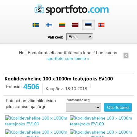
Vali keel:
Hei! Esmakordselt sportfoto.com lehel? Loe kuidas
sportfoto.com toimib »
Koolidevaheline 100 x 1000m teatejooks EV100
4506
Fotosid:
Kuupäev: 18.10.2018
Fotosid on võimalik otsida
Pildistamise aeg:
pildistamise aja järgi.