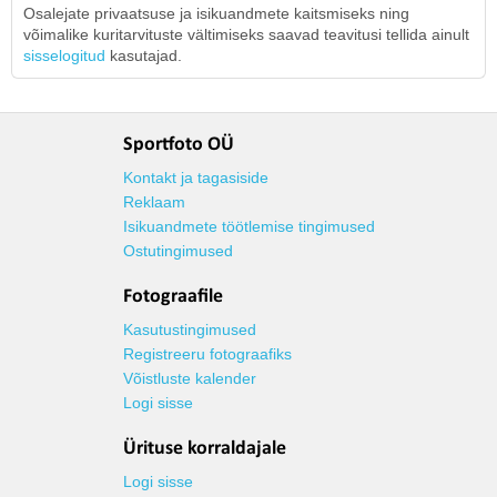
Osalejate privaatsuse ja isikuandmete kaitsmiseks ning
võimalike kuritarvituste vältimiseks saavad teavitusi tellida ainult
sisselogitud
kasutajad.
Sportfoto OÜ
Kontakt ja tagasiside
Reklaam
Isikuandmete töötlemise tingimused
Ostutingimused
Fotograafile
Kasutustingimused
Registreeru fotograafiks
Võistluste kalender
Logi sisse
Ürituse korraldajale
Logi sisse