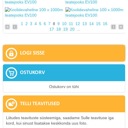
1
2
3
4
5
6
7
8
9
10
11
12
13
14
15
16
17
18
19
20
...
LOGI SISSE
OSTUKORV
Ostukorv on tühi
TELLI TEAVITUSED
Liitudes teavituste süsteemiga, saadame Sulle teavituse iga
kord, kui sinust lisatakse keskkonda uus foto.