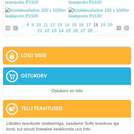
...
8
9
10
11
12
13
14
15
16
17
18
19
20
21
22
23
24
25
26
27
28
...
LOGI SISSE
OSTUKORV
Ostukorv on tühi
TELLI TEAVITUSED
Liitudes teavituste süsteemiga, saadame Sulle teavituse iga
kord, kui sinust lisatakse keskkonda uus foto.