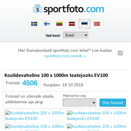
Vali keel:
Hei! Esmakordselt sportfoto.com lehel? Loe kuidas
sportfoto.com toimib »
Koolidevaheline 100 x 1000m teatejooks EV100
4506
Fotosid:
Kuupäev: 18.10.2018
Fotosid on võimalik otsida
Pildistamise aeg:
pildistamise aja järgi.