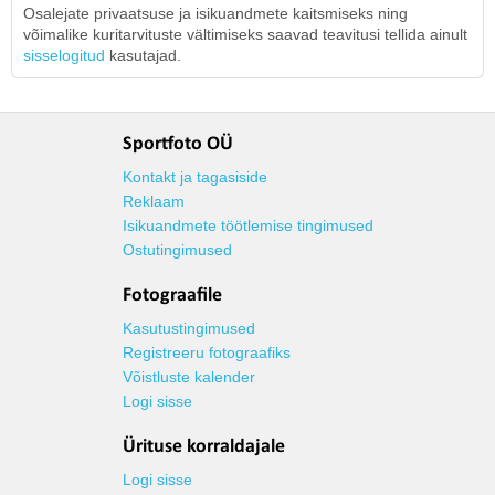
Osalejate privaatsuse ja isikuandmete kaitsmiseks ning
võimalike kuritarvituste vältimiseks saavad teavitusi tellida ainult
sisselogitud
kasutajad.
Sportfoto OÜ
Kontakt ja tagasiside
Reklaam
Isikuandmete töötlemise tingimused
Ostutingimused
Fotograafile
Kasutustingimused
Registreeru fotograafiks
Võistluste kalender
Logi sisse
Ürituse korraldajale
Logi sisse