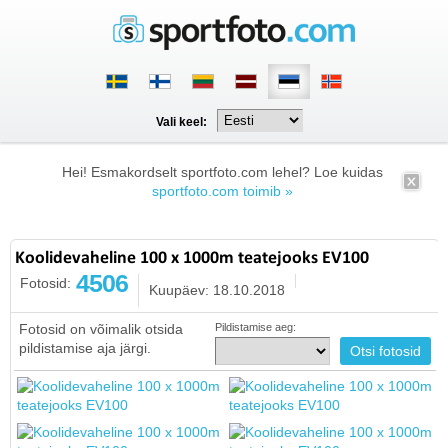
Vali keel:
Hei! Esmakordselt sportfoto.com lehel? Loe kuidas
sportfoto.com toimib »
Koolidevaheline 100 x 1000m teatejooks EV100
4506
Fotosid:
Kuupäev: 18.10.2018
Fotosid on võimalik otsida
Pildistamise aeg:
pildistamise aja järgi.