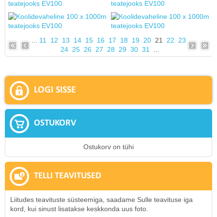
...
11
12
13
14
15
16
17
18
19
20
21
22
23
24
25
26
27
28
29
30
31
...
LOGI SISSE
OSTUKORV
Ostukorv on tühi
TELLI TEAVITUSED
Liitudes teavituste süsteemiga, saadame Sulle teavituse iga
kord, kui sinust lisatakse keskkonda uus foto.