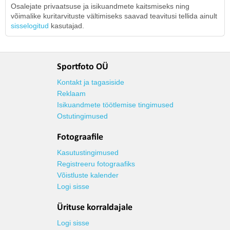
Osalejate privaatsuse ja isikuandmete kaitsmiseks ning
võimalike kuritarvituste vältimiseks saavad teavitusi tellida ainult
sisselogitud
kasutajad.
Sportfoto OÜ
Kontakt ja tagasiside
Reklaam
Isikuandmete töötlemise tingimused
Ostutingimused
Fotograafile
Kasutustingimused
Registreeru fotograafiks
Võistluste kalender
Logi sisse
Ürituse korraldajale
Logi sisse