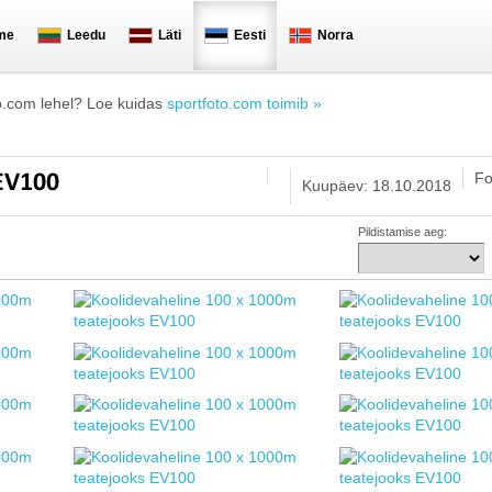
me
Leedu
Läti
Eesti
Norra
o.com lehel? Loe kuidas
sportfoto.com toimib »
Fo
 EV100
Kuupäev: 18.10.2018
Pildistamise aeg: