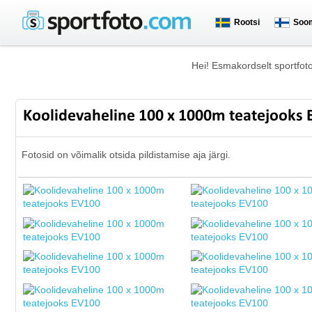
Rootsi
Soo
Hei! Esmakordselt sportfot
Koolidevaheline 100 x 1000m teatejooks
Fotosid on võimalik otsida pildistamise aja järgi.