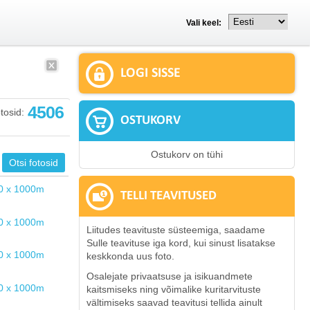
Vali keel:
LOGI SISSE
4506
tosid:
OSTUKORV
Ostukorv on tühi
TELLI TEAVITUSED
Liitudes teavituste süsteemiga, saadame
Sulle teavituse iga kord, kui sinust lisatakse
keskkonda uus foto.
Osalejate privaatsuse ja isikuandmete
kaitsmiseks ning võimalike kuritarvituste
vältimiseks saavad teavitusi tellida ainult