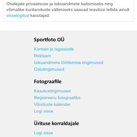
Osalejate privaatsuse ja isikuandmete kaitsmiseks ning
võimalike kuritarvituste vältimiseks saavad teavitusi tellida ainult
sisselogitud
kasutajad.
Sportfoto OÜ
Kontakt ja tagasiside
Reklaam
Isikuandmete töötlemise tingimused
Ostutingimused
Fotograafile
Kasutustingimused
Registreeru fotograafiks
Võistluste kalender
Logi sisse
Ürituse korraldajale
Logi sisse