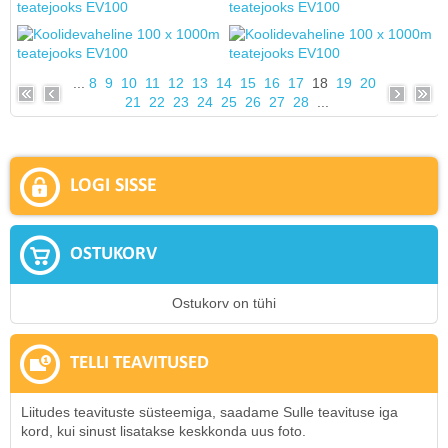
...
8
9
10
11
12
13
14
15
16
17
18
19
20
21
22
23
24
25
26
27
28
...
LOGI SISSE
OSTUKORV
Ostukorv on tühi
TELLI TEAVITUSED
Liitudes teavituste süsteemiga, saadame Sulle teavituse iga
kord, kui sinust lisatakse keskkonda uus foto.