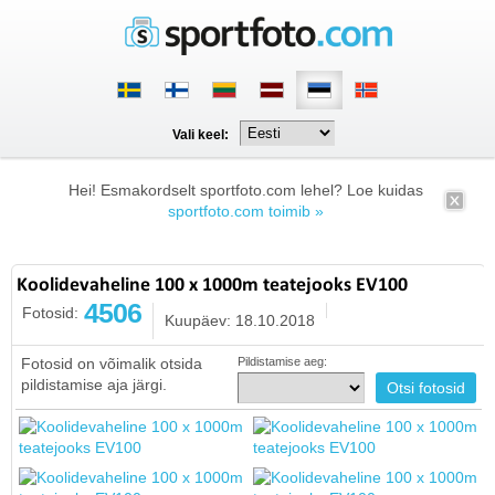
Vali keel:
Hei! Esmakordselt sportfoto.com lehel? Loe kuidas
sportfoto.com toimib »
Koolidevaheline 100 x 1000m teatejooks EV100
4506
Fotosid:
Kuupäev: 18.10.2018
Fotosid on võimalik otsida
Pildistamise aeg:
pildistamise aja järgi.