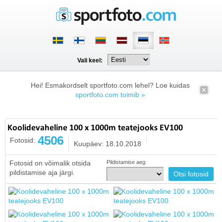
Vali keel:
Hei! Esmakordselt sportfoto.com lehel? Loe kuidas
sportfoto.com toimib »
Koolidevaheline 100 x 1000m teatejooks EV100
4506
Fotosid:
Kuupäev: 18.10.2018
Fotosid on võimalik otsida
Pildistamise aeg:
pildistamise aja järgi.