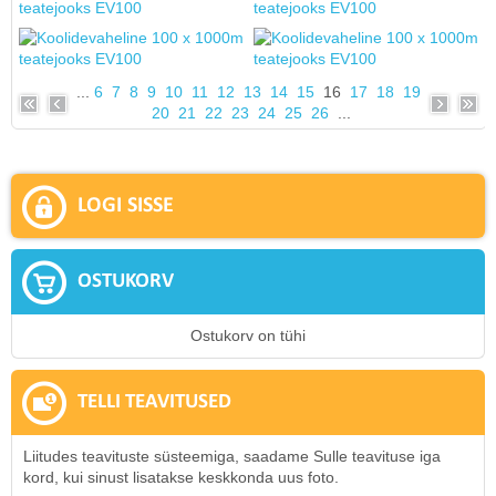
...
6
7
8
9
10
11
12
13
14
15
16
17
18
19
20
21
22
23
24
25
26
...
LOGI SISSE
OSTUKORV
Ostukorv on tühi
TELLI TEAVITUSED
Liitudes teavituste süsteemiga, saadame Sulle teavituse iga
kord, kui sinust lisatakse keskkonda uus foto.