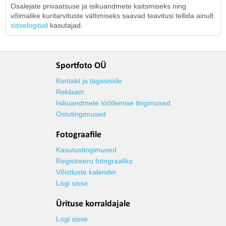
Osalejate privaatsuse ja isikuandmete kaitsmiseks ning
võimalike kuritarvituste vältimiseks saavad teavitusi tellida ainult
sisselogitud
kasutajad.
Sportfoto OÜ
Kontakt ja tagasiside
Reklaam
Isikuandmete töötlemise tingimused
Ostutingimused
Fotograafile
Kasutustingimused
Registreeru fotograafiks
Võistluste kalender
Logi sisse
Ürituse korraldajale
Logi sisse