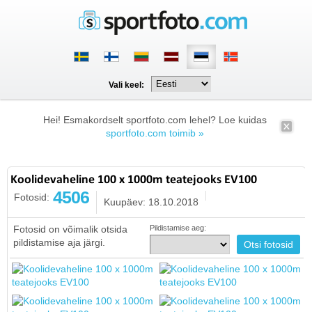
Vali keel:
Hei! Esmakordselt sportfoto.com lehel? Loe kuidas
sportfoto.com toimib »
Koolidevaheline 100 x 1000m teatejooks EV100
4506
Fotosid:
Kuupäev: 18.10.2018
Fotosid on võimalik otsida
Pildistamise aeg:
pildistamise aja järgi.