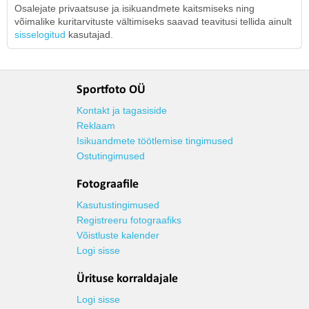
Osalejate privaatsuse ja isikuandmete kaitsmiseks ning
võimalike kuritarvituste vältimiseks saavad teavitusi tellida ainult
sisselogitud
kasutajad.
Sportfoto OÜ
Kontakt ja tagasiside
Reklaam
Isikuandmete töötlemise tingimused
Ostutingimused
Fotograafile
Kasutustingimused
Registreeru fotograafiks
Võistluste kalender
Logi sisse
Ürituse korraldajale
Logi sisse