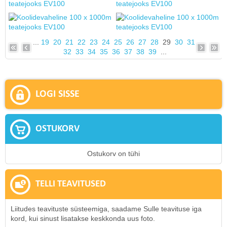
...
19
20
21
22
23
24
25
26
27
28
29
30
31
32
33
34
35
36
37
38
39
...
LOGI SISSE
OSTUKORV
Ostukorv on tühi
TELLI TEAVITUSED
Liitudes teavituste süsteemiga, saadame Sulle teavituse iga
kord, kui sinust lisatakse keskkonda uus foto.