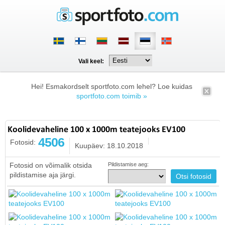
Vali keel:
Hei! Esmakordselt sportfoto.com lehel? Loe kuidas
sportfoto.com toimib »
Koolidevaheline 100 x 1000m teatejooks EV100
4506
Fotosid:
Kuupäev: 18.10.2018
Fotosid on võimalik otsida
Pildistamise aeg:
pildistamise aja järgi.