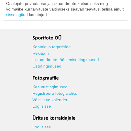
Osalejate privaatsuse ja isikuandmete kaitsmiseks ning
võimalike kuritarvituste vältimiseks saavad teavitusi tellida ainult
sisselogitud
kasutajad.
Sportfoto OÜ
Kontakt ja tagasiside
Reklaam
Isikuandmete töötlemise tingimused
Ostutingimused
Fotograafile
Kasutustingimused
Registreeru fotograafiks
Võistluste kalender
Logi sisse
Ürituse korraldajale
Logi sisse