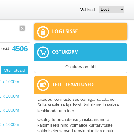
Vali keel:
LOGI SISSE
4506
tosid:
OSTUKORV
Ostukorv on tühi
TELLI TEAVITUSED
Liitudes teavituste süsteemiga, saadame
Sulle teavituse iga kord, kui sinust lisatakse
keskkonda uus foto.
Osalejate privaatsuse ja isikuandmete
kaitsmiseks ning võimalike kuritarvituste
vältimiseks saavad teavitusi tellida ainult