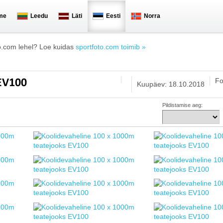
me
Leedu
Läti
Eesti
Norra
o.com lehel? Loe kuidas
sportfoto.com toimib »
Fo
 EV100
Kuupäev: 18.10.2018
Pildistamise aeg: