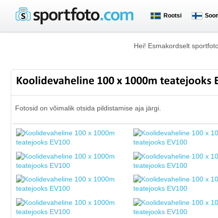
Rootsi
Soo
Hei! Esmakordselt sportfot
Koolidevaheline 100 x 1000m teatejooks
Fotosid on võimalik otsida pildistamise aja järgi.