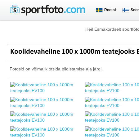
Rootsi
Soo
Hei! Esmakordselt sportfot
Koolidevaheline 100 x 1000m teatejooks
Fotosid on võimalik otsida pildistamise aja järgi.