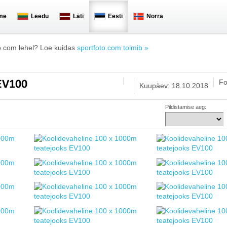
me
Leedu
Läti
Eesti
Norra
o.com lehel? Loe kuidas
sportfoto.com toimib »
Fo
 EV100
Kuupäev: 18.10.2018
Pildistamise aeg: