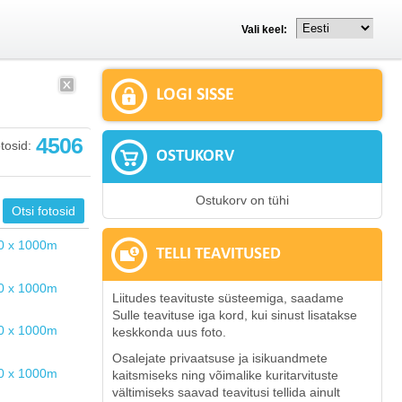
Vali keel:
LOGI SISSE
4506
tosid:
OSTUKORV
Ostukorv on tühi
TELLI TEAVITUSED
Liitudes teavituste süsteemiga, saadame
Sulle teavituse iga kord, kui sinust lisatakse
keskkonda uus foto.
Osalejate privaatsuse ja isikuandmete
kaitsmiseks ning võimalike kuritarvituste
vältimiseks saavad teavitusi tellida ainult