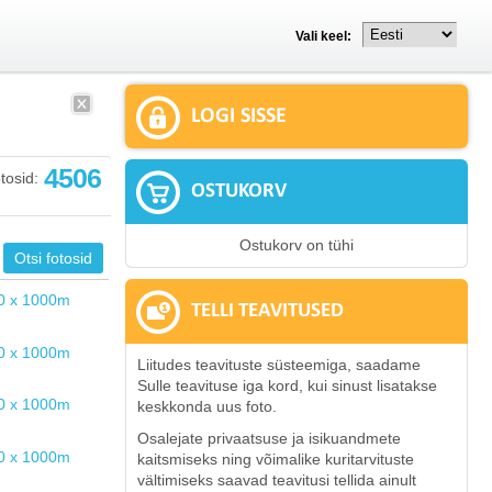
Vali keel:
LOGI SISSE
4506
tosid:
OSTUKORV
Ostukorv on tühi
TELLI TEAVITUSED
Liitudes teavituste süsteemiga, saadame
Sulle teavituse iga kord, kui sinust lisatakse
keskkonda uus foto.
Osalejate privaatsuse ja isikuandmete
kaitsmiseks ning võimalike kuritarvituste
vältimiseks saavad teavitusi tellida ainult