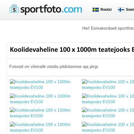
Rootsi
Soo
Hei! Esmakordselt sportfot
Koolidevaheline 100 x 1000m teatejooks
Fotosid on võimalik otsida pildistamise aja järgi.