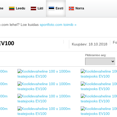
me
Leedu
Läti
Eesti
Norra
o.com lehel? Loe kuidas
sportfoto.com toimib »
Fo
 EV100
Kuupäev: 18.10.2018
Pildistamise aeg: