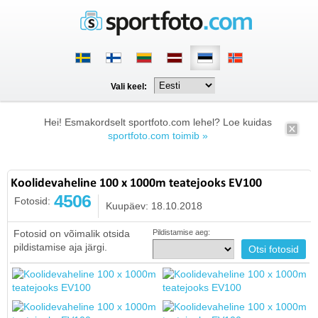
Vali keel:
Hei! Esmakordselt sportfoto.com lehel? Loe kuidas
sportfoto.com toimib »
Koolidevaheline 100 x 1000m teatejooks EV100
4506
Fotosid:
Kuupäev: 18.10.2018
Fotosid on võimalik otsida
Pildistamise aeg:
pildistamise aja järgi.