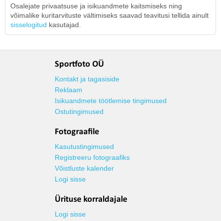
Osalejate privaatsuse ja isikuandmete kaitsmiseks ning
võimalike kuritarvituste vältimiseks saavad teavitusi tellida ainult
sisselogitud
kasutajad.
Sportfoto OÜ
Kontakt ja tagasiside
Reklaam
Isikuandmete töötlemise tingimused
Ostutingimused
Fotograafile
Kasutustingimused
Registreeru fotograafiks
Võistluste kalender
Logi sisse
Ürituse korraldajale
Logi sisse