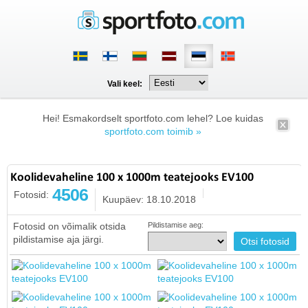
Vali keel:
Hei! Esmakordselt sportfoto.com lehel? Loe kuidas
sportfoto.com toimib »
Koolidevaheline 100 x 1000m teatejooks EV100
4506
Fotosid:
Kuupäev: 18.10.2018
Fotosid on võimalik otsida
Pildistamise aeg:
pildistamise aja järgi.