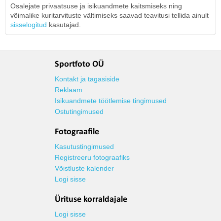
Osalejate privaatsuse ja isikuandmete kaitsmiseks ning
võimalike kuritarvituste vältimiseks saavad teavitusi tellida ainult
sisselogitud
kasutajad.
Sportfoto OÜ
Kontakt ja tagasiside
Reklaam
Isikuandmete töötlemise tingimused
Ostutingimused
Fotograafile
Kasutustingimused
Registreeru fotograafiks
Võistluste kalender
Logi sisse
Ürituse korraldajale
Logi sisse