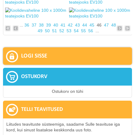
...
36
37
38
39
40
41
42
43
44
45
46
47
48
49
50
51
52
53
54
55
56
...
LOGI SISSE
OSTUKORV
Ostukorv on tühi
TELLI TEAVITUSED
Liitudes teavituste süsteemiga, saadame Sulle teavituse iga
kord, kui sinust lisatakse keskkonda uus foto.