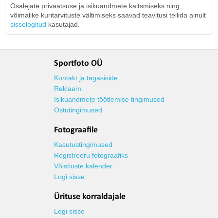
Osalejate privaatsuse ja isikuandmete kaitsmiseks ning
võimalike kuritarvituste vältimiseks saavad teavitusi tellida ainult
sisselogitud
kasutajad.
Sportfoto OÜ
Kontakt ja tagasiside
Reklaam
Isikuandmete töötlemise tingimused
Ostutingimused
Fotograafile
Kasutustingimused
Registreeru fotograafiks
Võistluste kalender
Logi sisse
Ürituse korraldajale
Logi sisse