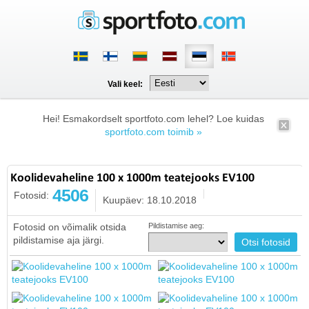
Vali keel:
Hei! Esmakordselt sportfoto.com lehel? Loe kuidas
sportfoto.com toimib »
Koolidevaheline 100 x 1000m teatejooks EV100
4506
Fotosid:
Kuupäev: 18.10.2018
Fotosid on võimalik otsida
Pildistamise aeg:
pildistamise aja järgi.