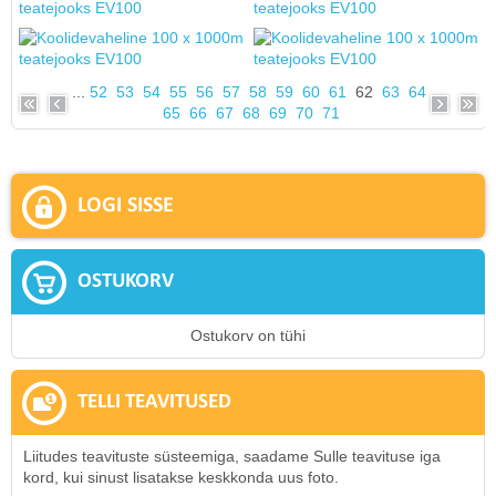
...
52
53
54
55
56
57
58
59
60
61
62
63
64
65
66
67
68
69
70
71
LOGI SISSE
OSTUKORV
Ostukorv on tühi
TELLI TEAVITUSED
Liitudes teavituste süsteemiga, saadame Sulle teavituse iga
kord, kui sinust lisatakse keskkonda uus foto.