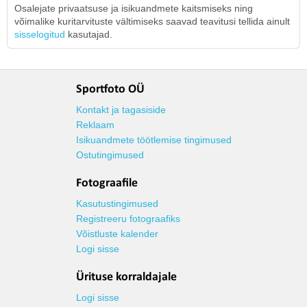
Osalejate privaatsuse ja isikuandmete kaitsmiseks ning
võimalike kuritarvituste vältimiseks saavad teavitusi tellida ainult
sisselogitud
kasutajad.
Sportfoto OÜ
Kontakt ja tagasiside
Reklaam
Isikuandmete töötlemise tingimused
Ostutingimused
Fotograafile
Kasutustingimused
Registreeru fotograafiks
Võistluste kalender
Logi sisse
Ürituse korraldajale
Logi sisse