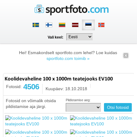
Vali keel:
Hei! Esmakordselt sportfoto.com lehel? Loe kuidas
sportfoto.com toimib »
Koolidevaheline 100 x 1000m teatejooks EV100
4506
Fotosid:
Kuupäev: 18.10.2018
Fotosid on võimalik otsida
Pildistamise aeg:
pildistamise aja järgi.