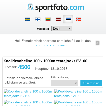
Vali keel:
Hei! Esmakordselt sportfoto.com lehel? Loe kuidas
sportfoto.com toimib »
Koolidevaheline 100 x 1000m teatejooks EV100
4506
Fotosid:
Kuupäev: 18.10.2018
Fotosid on võimalik otsida
Pildistamise aeg:
pildistamise aja järgi.