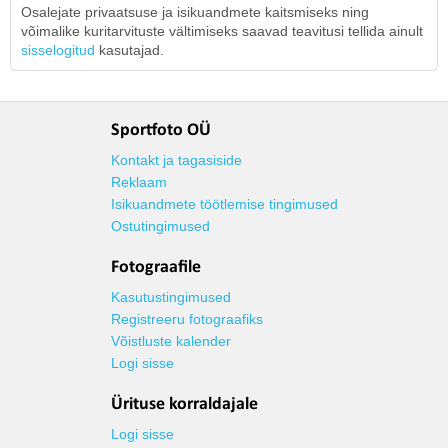
Osalejate privaatsuse ja isikuandmete kaitsmiseks ning
võimalike kuritarvituste vältimiseks saavad teavitusi tellida ainult
sisselogitud
kasutajad.
Sportfoto OÜ
Kontakt ja tagasiside
Reklaam
Isikuandmete töötlemise tingimused
Ostutingimused
Fotograafile
Kasutustingimused
Registreeru fotograafiks
Võistluste kalender
Logi sisse
Ürituse korraldajale
Logi sisse