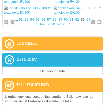
...
52
53
54
55
56
57
58
59
60
61
62
63
64
65
66
67
68
69
70
71
LOGI SISSE
OSTUKORV
Ostukorv on tühi
TELLI TEAVITUSED
Liitudes teavituste süsteemiga, saadame Sulle teavituse iga
kord, kui sinust lisatakse keskkonda uus foto.