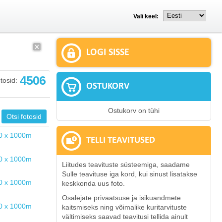
Vali keel:
LOGI SISSE
4506
tosid:
OSTUKORV
Ostukorv on tühi
TELLI TEAVITUSED
Liitudes teavituste süsteemiga, saadame
Sulle teavituse iga kord, kui sinust lisatakse
keskkonda uus foto.
Osalejate privaatsuse ja isikuandmete
kaitsmiseks ning võimalike kuritarvituste
vältimiseks saavad teavitusi tellida ainult