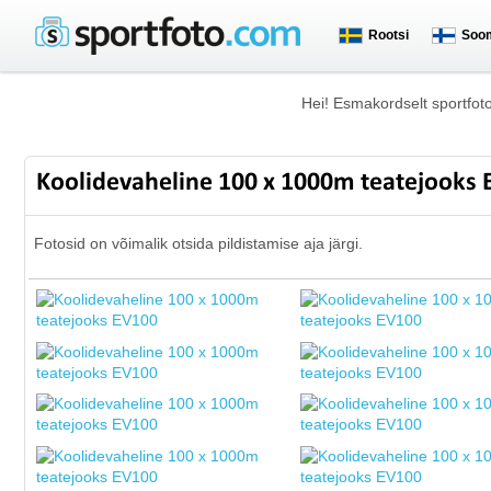
Rootsi
Soo
Hei! Esmakordselt sportfot
Koolidevaheline 100 x 1000m teatejooks
Fotosid on võimalik otsida pildistamise aja järgi.