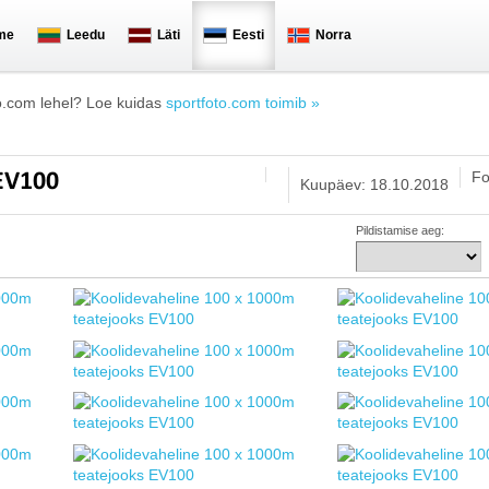
me
Leedu
Läti
Eesti
Norra
o.com lehel? Loe kuidas
sportfoto.com toimib »
Fo
 EV100
Kuupäev: 18.10.2018
Pildistamise aeg: