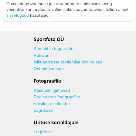
Osalejate privaatsuse ja isikuandmete kaitsmiseks ning
võimalike kuritarvituste vältimiseks saavad teavitusi tellida ainult
sisselogitud
kasutajad.
Sportfoto OÜ
Kontakt ja tagasiside
Reklaam
Isikuandmete töötlemise tingimused
Ostutingimused
Fotograafile
Kasutustingimused
Registreeru fotograafiks
Võistluste kalender
Logi sisse
Ürituse korraldajale
Logi sisse