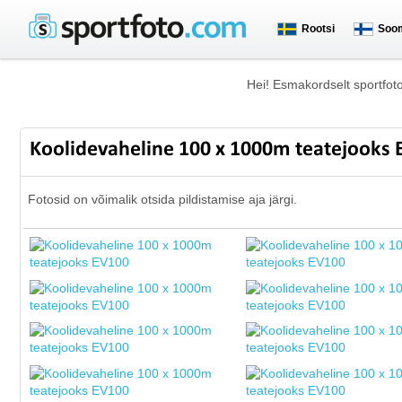
Rootsi
Soo
Hei! Esmakordselt sportfot
Koolidevaheline 100 x 1000m teatejooks
Fotosid on võimalik otsida pildistamise aja järgi.