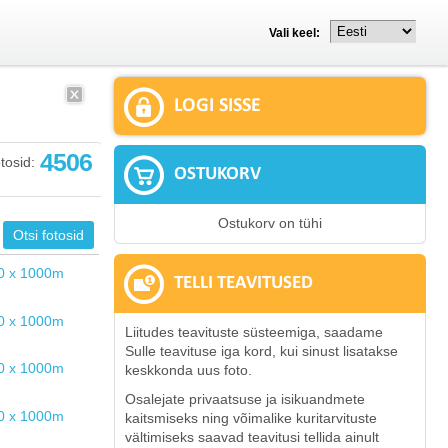
Vali keel:
LOGI SISSE
4506
tosid:
OSTUKORV
Ostukorv on tühi
TELLI TEAVITUSED
Liitudes teavituste süsteemiga, saadame
Sulle teavituse iga kord, kui sinust lisatakse
keskkonda uus foto.
Osalejate privaatsuse ja isikuandmete
kaitsmiseks ning võimalike kuritarvituste
vältimiseks saavad teavitusi tellida ainult