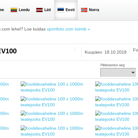
me
Leedu
Läti
Eesti
Norra
o.com lehel? Loe kuidas
sportfoto.com toimib »
Fo
 EV100
Kuupäev: 18.10.2018
Pildistamise aeg: