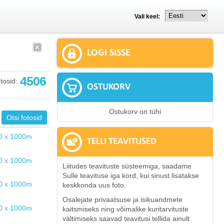
Vali keel:
LOGI SISSE
4506
tosid:
OSTUKORV
Ostukorv on tühi
TELLI TEAVITUSED
Liitudes teavituste süsteemiga, saadame
Sulle teavituse iga kord, kui sinust lisatakse
keskkonda uus foto.
Osalejate privaatsuse ja isikuandmete
kaitsmiseks ning võimalike kuritarvituste
vältimiseks saavad teavitusi tellida ainult