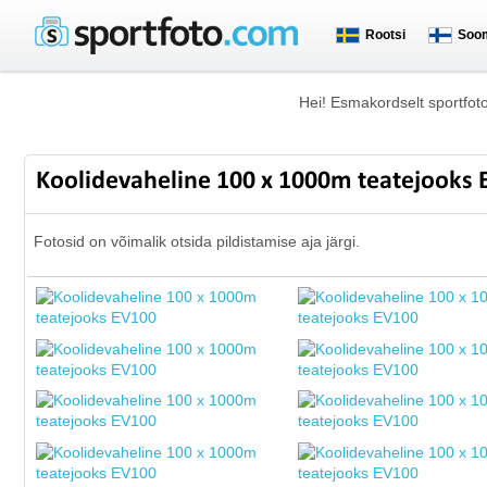
Rootsi
Soo
Hei! Esmakordselt sportfot
Koolidevaheline 100 x 1000m teatejooks
Fotosid on võimalik otsida pildistamise aja järgi.