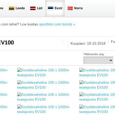
me
Leedu
Läti
Eesti
Norra
o.com lehel? Loe kuidas
sportfoto.com toimib »
Fo
 EV100
Kuupäev: 18.10.2018
Pildistamise aeg: