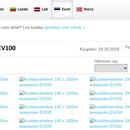
me
Leedu
Läti
Eesti
Norra
o.com lehel? Loe kuidas
sportfoto.com toimib »
Fo
 EV100
Kuupäev: 18.10.2018
Pildistamise aeg: