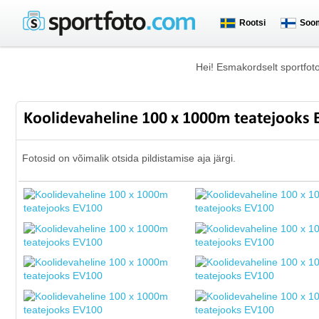
Rootsi
Soo
Hei! Esmakordselt sportfot
Koolidevaheline 100 x 1000m teatejooks
Fotosid on võimalik otsida pildistamise aja järgi.