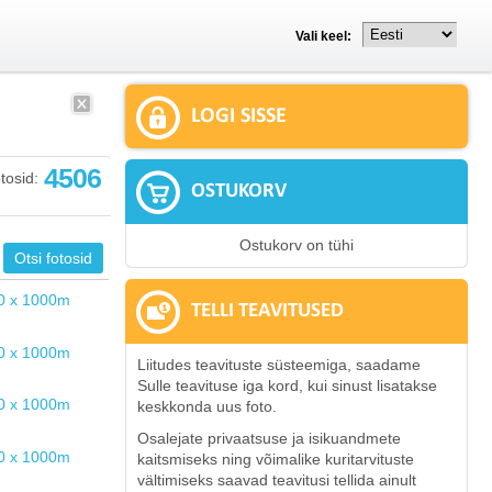
Vali keel:
LOGI SISSE
4506
tosid:
OSTUKORV
Ostukorv on tühi
TELLI TEAVITUSED
Liitudes teavituste süsteemiga, saadame
Sulle teavituse iga kord, kui sinust lisatakse
keskkonda uus foto.
Osalejate privaatsuse ja isikuandmete
kaitsmiseks ning võimalike kuritarvituste
vältimiseks saavad teavitusi tellida ainult