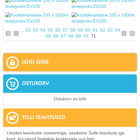
...
52
53
54
55
56
57
58
59
60
61
62
63
64
65
66
67
68
69
70
71
LOGI SISSE
OSTUKORV
Ostukorv on tühi
TELLI TEAVITUSED
Liitudes teavituste süsteemiga, saadame Sulle teavituse iga
kord, kui sinust lisatakse keskkonda uus foto.