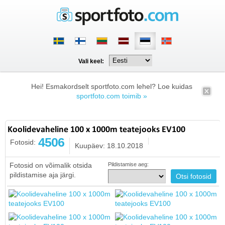
Vali keel:
Hei! Esmakordselt sportfoto.com lehel? Loe kuidas
sportfoto.com toimib »
Koolidevaheline 100 x 1000m teatejooks EV100
4506
Fotosid:
Kuupäev: 18.10.2018
Fotosid on võimalik otsida
Pildistamise aeg:
pildistamise aja järgi.