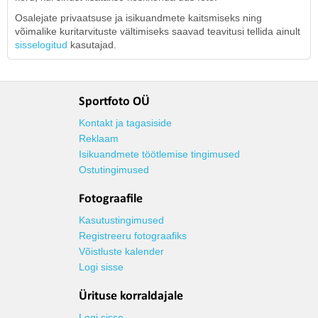
Osalejate privaatsuse ja isikuandmete kaitsmiseks ning
võimalike kuritarvituste vältimiseks saavad teavitusi tellida ainult
sisselogitud
kasutajad.
Sportfoto OÜ
Kontakt ja tagasiside
Reklaam
Isikuandmete töötlemise tingimused
Ostutingimused
Fotograafile
Kasutustingimused
Registreeru fotograafiks
Võistluste kalender
Logi sisse
Ürituse korraldajale
Logi sisse